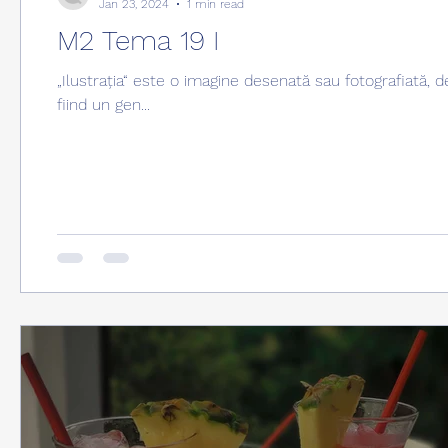
Jan 23, 2024
1 min read
M2 Tema 19 I
„Ilustrația“ este o imagine desenată sau fotografiată, 
fiind un gen...