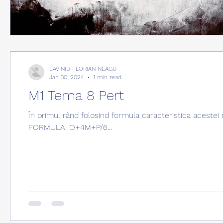
LAVINIU FLORIAN NEAGU
Jan 30, 2024
1 min read
M1 Tema 8 Pert
În primul rând folosind formula caracteristica acestei
FORMULA: O+4M+P/6...