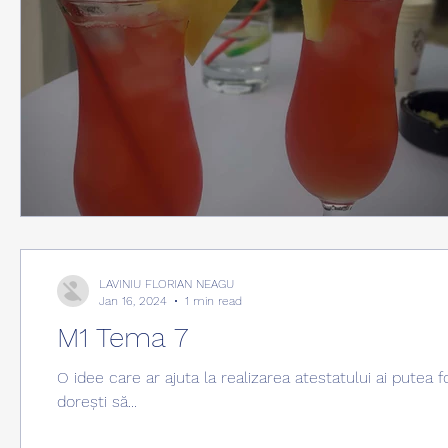
LAVINIU FLORIAN NEAGU
Jan 16, 2024
1 min read
M1 Tema 7
O idee care ar ajuta la realizarea atestatului ai putea fo
dorești să...